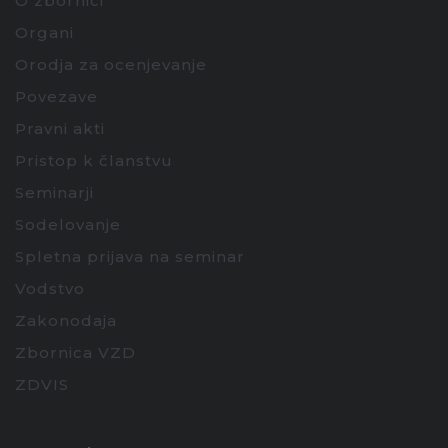
O zbornici
Organi
Orodja za ocenjevanje
Povezave
Pravni akti
Pristop k članstvu
Seminarji
Sodelovanje
Spletna prijava na seminar
Vodstvo
Zakonodaja
Zbornica VZD
ZDVIS