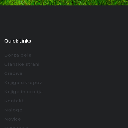
Quick Links
Borza dela
Članske strani
Gradiva
Knjiga ukrepov
Knjige in orodja
Kontakt
Naloge
Novice