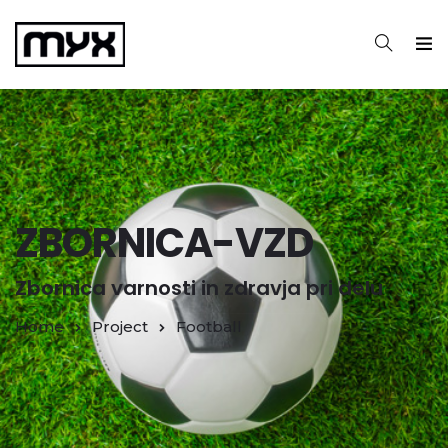
ZBORNICA-VZD
Zbornica varnosti in zdravja pri delu
Home
Project
Football