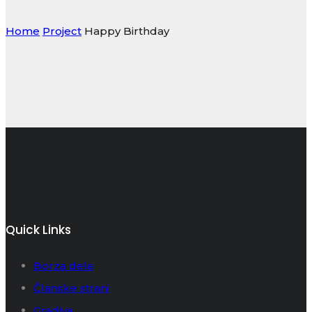
Home
Project
Happy Birthday
Quick Links
Borza dela
Članske strani
Gradiva