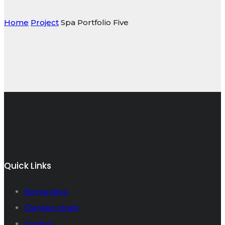
Home
Project
Spa Portfolio Five
Quick Links
Borza dela
Članske strani
Gradiva