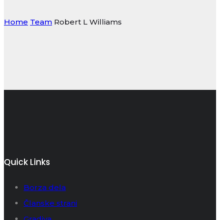
Home
Team
Robert L Williams
Quick Links
Borza dela
Članske strani
Gradiva