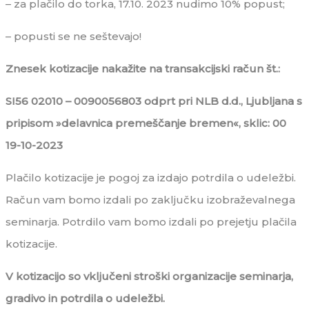
– za plačilo do torka, 17.10. 2023 nudimo 10% popust;
– popusti se ne seštevajo!
Znesek kotizacije nakažite na transakcijski račun št.:
SI56 02010 – 0090056803 odprt pri NLB d.d., Ljubljana s
pripisom »delavnica premeščanje bremen«, sklic: 00
19-10-2023
Plačilo kotizacije je pogoj za izdajo potrdila o udeležbi.
Račun vam bomo izdali po zaključku izobraževalnega
seminarja. Potrdilo vam bomo izdali po prejetju plačila
kotizacije.
V kotizacijo so vključeni stroški organizacije seminarja,
gradivo in potrdila o udeležbi.