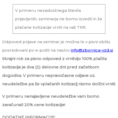
V primeru nezadostnega števila
prijavljenih, seminarja ne bomo izvedli in že
plačane kotizacije vrnili na vaš TRR.
Odpoved prijave na seminar je možna le v pisni obliki,
posredovani po e-pošti na naslov
info@zbornica-vzd.si
.
Skrajni rok za pisno odpoved z vrnitvijo 100% plačila
kotizacije je dva (2) delovne dni pred začetkom
dogodka. V primeru nepravočasne odjave oz.
neudeležbe pa že vplačanih kotizacij nismo dolžni vrniti.
V primeru nenajavljene neudeležbe vam bomo
zaračunali 20% cene kotizacije!
DODATNE INFORMACIJE: