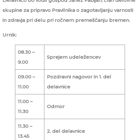
Delavnico bo vodil gospod Janez Fabijan, član delovne
skupine za pripravo Pravilnika o zagotavljanju varnosti
in zdravja pri delu pri ročnem premeščanju bremen.
Urnik:
08.30 –
Sprejem udeležencev
9.00
09.00 –
Pozdravni nagovor in 1. del
11.00
delavnice
11.00 –
Odmor
11.30
11.30 –
2. del delavnice
13.45