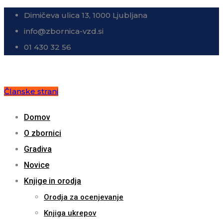
Dimičeva ulica 13, 1000 Ljubljana
info@zbornica-vzd.si
01 430 32 56
Članske strani
Domov
O zbornici
Gradiva
Novice
Knjige in orodja
Orodja za ocenjevanje
Knjiga ukrepov