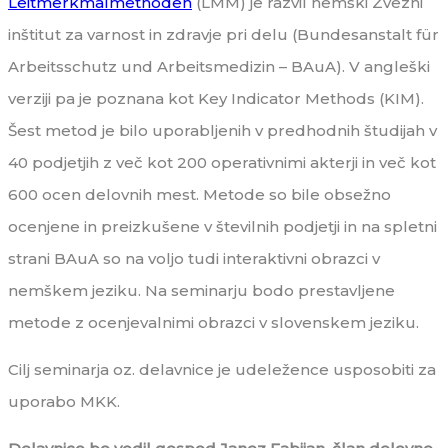
Leitmerkmalmethoden
(LMM) je razvil nemški Zvezni
inštitut za varnost in zdravje pri delu (Bundesanstalt für
Arbeitsschutz und Arbeitsmedizin – BAuA). V angleški
verziji pa je poznana kot Key Indicator Methods (KIM).
Šest metod je bilo uporabljenih v predhodnih študijah v
40 podjetjih z več kot 200 operativnimi akterji in več kot
600 ocen delovnih mest. Metode so bile obsežno
ocenjene in preizkušene v številnih podjetji in na spletni
strani BAuA so na voljo tudi interaktivni obrazci v
nemškem jeziku. Na seminarju bodo prestavljene
metode z ocenjevalnimi obrazci v slovenskem jeziku.
Cilj seminarja oz. delavnice je udeležence usposobiti za
uporabo MKK.