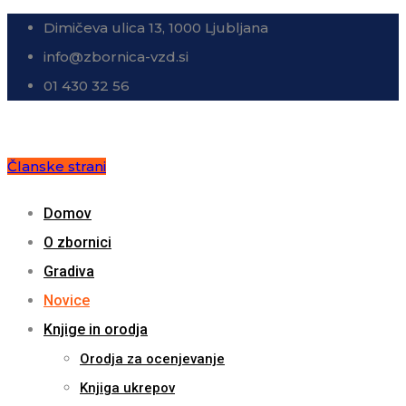
Dimičeva ulica 13, 1000 Ljubljana
info@zbornica-vzd.si
01 430 32 56
Članske strani
Domov
O zbornici
Gradiva
Novice
Knjige in orodja
Orodja za ocenjevanje
Knjiga ukrepov