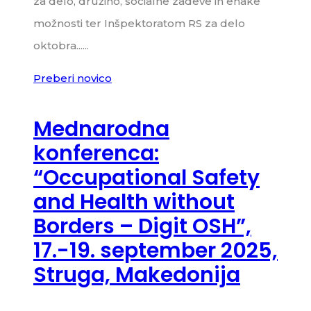
za delo, družino, socialne zadeve in enake
možnosti ter Inšpektoratom RS za delo
oktobra......
Preberi novico
Mednarodna
konferenca:
“Occupational Safety
and Health without
Borders – Digit OSH”,
17.-19. september 2025,
Struga, Makedonija