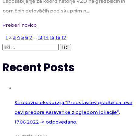
usposabljanje za koordinatorje VZD na gradbiščih in
pomičnih deloviščih pod skupnim n...
Preberi novico
1
2
3
4
5
6
7
…
13
14
15
16
17
Išči:
Recent Posts
Strokovna ekskurzija “Predstavitev gradbišča leve
cevi predora Karavanke z ogledom lokacije”,
17.06.2022 -> odpovedano.