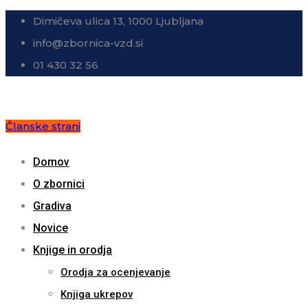
Dimičeva ulica 13, 1000 Ljubljana
info@zbornica-vzd.si
01 430 32 56
Članske strani
Domov
O zbornici
Gradiva
Novice
Knjige in orodja
Orodja za ocenjevanje
Knjiga ukrepov