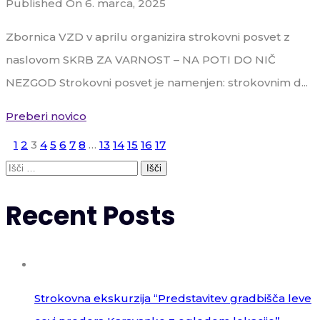
Published On 6. marca, 2025
Zbornica VZD v aprilu organizira strokovni posvet z
naslovom SKRB ZA VARNOST – NA POTI DO NIČ
NEZGOD Strokovni posvet je namenjen: strokovnim d...
Preberi novico
1
2
3
4
5
6
7
8
…
13
14
15
16
17
Išči:
Recent Posts
Strokovna ekskurzija “Predstavitev gradbišča leve