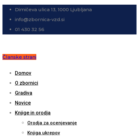
Dimičeva ulica 13, 1000 Ljubljana
info@zbornica-vzd.si
01 430 32 56
Članske strani
Domov
O zbornici
Gradiva
Novice
Knjige in orodja
Orodja za ocenjevanje
Knjiga ukrepov