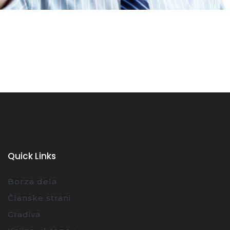
Quick Links
Borza dela
Članske strani
Gradiva