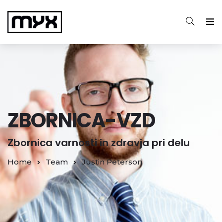
ZBORNICA-VZD
Zbornica varnosti in zdravja pri delu
Home
Team
Justin Peterson